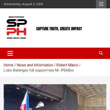
Skip
Wednesday, August 5, 2026
to
content
Home
News and Information
Robert Maico
Lobo Batangas full support kay Mr. IPEktibo