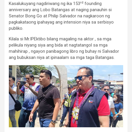
rd
Kasalukuyang nagdiriwang ng ika 153
founding
anniversary ang Lobo Batangas at naging panauhin si
Senator Bong Go at Philip Salvador na nagkaroon ng
pagkakataong ipahayag ang intension niya sa serbisyo
publiko.
Kilala si Mr.IPEktibo bilang magaling na aktor , sa mga
pelikula niyang siya ang bida at nagtatangol sa mga
mahihirap , ngayon panibagong libro ng buhay ni Salvador
ang bubuksan niya at ipinaalam sa mga taga Batangas.