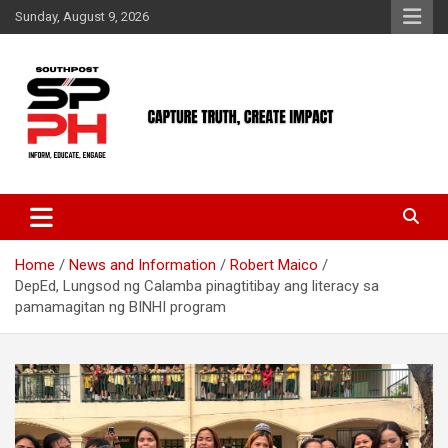
Skip
Sunday, August 9, 2026
to
content
Home
News and Information
Robert Maico
DepEd, Lungsod ng Calamba pinagtitibay ang literacy sa
pamamagitan ng BINHI program