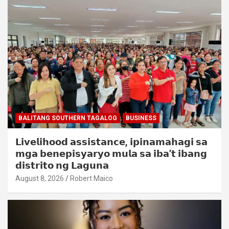
BALITANG SOUTHERN TAGALOG
BUSINESS
𝗟𝗶𝘃𝗲𝗹𝗶𝗵𝗼𝗼𝗱 𝗮𝘀𝘀𝗶𝘀𝘁𝗮𝗻𝗰𝗲, 𝗶𝗽𝗶𝗻𝗮𝗺𝗮𝗵𝗮𝗴𝗶 𝘀𝗮
𝗺𝗴𝗮 𝗯𝗲𝗻𝗲𝗽𝗶𝘀𝘆𝗮𝗿𝘆𝗼 𝗺𝘂𝗹𝗮 𝘀𝗮 𝗶𝗯𝗮’𝘁 𝗶𝗯𝗮𝗻𝗴
𝗱𝗶𝘀𝘁𝗿𝗶𝘁𝗼 𝗻𝗴 𝗟𝗮𝗴𝘂𝗻𝗮
August 8, 2026
Robert Maico