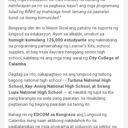
nahihirapan pa rin sa pagbasa, kaya’t ang mga programang
tulad ng BINHI ay mahalaga hindi lamang sa paaralan
kundi sa buong komunidad.”
Binigyang-diin din ni Mayor Rizal ang patuloy na suporta ng
lungsod sa edukasyon. Ayon sa alkalde, umabot sa
humigit-kumulang 126,000 estudyante
ang nakinabang
sa programang pamamahagi ng Learner’s Kits, school
supplies, at bag mula daycare hanggang senior high
school, kabilang na ang mga mag-aaral ng
City College of
Calamba
.
Dagdag pa rito, nakapagtayo na ang lungsod ng tatlong
bagong national high school —
Turbina National High
School, Kay-Anlog National High School, at Sirang
Lupa National High School
— at nakabili ng lupa sa iba
pang barangay na wala pang paaralan, na itinakdang
pagtayuan ng bagong paaralan sa taong ito.
Bahagi rin ng
EDCOM sa Kongreso
ang Lungsod ng
Calamba, kung saan aktibong nakikilahok ito sa
pagbalangkas ng mga programa at solusyon sa sektor ng