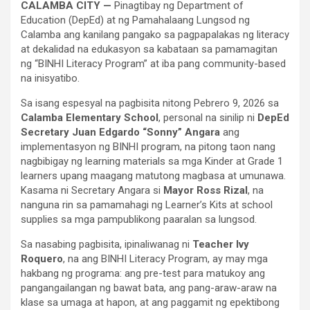
CALAMBA CITY —
Pinagtibay ng Department of
Education (DepEd) at ng Pamahalaang Lungsod ng
Calamba ang kanilang pangako sa pagpapalakas ng literacy
at dekalidad na edukasyon sa kabataan sa pamamagitan
ng “BINHI Literacy Program” at iba pang community-based
na inisyatibo.
Sa isang espesyal na pagbisita nitong Pebrero 9, 2026 sa
Calamba Elementary School
, personal na sinilip ni
DepEd
Secretary Juan Edgardo “Sonny” Angara
ang
implementasyon ng BINHI program, na pitong taon nang
nagbibigay ng learning materials sa mga Kinder at Grade 1
learners upang maagang matutong magbasa at umunawa.
Kasama ni Secretary Angara si
Mayor Ross Rizal
, na
nanguna rin sa pamamahagi ng Learner’s Kits at school
supplies sa mga pampublikong paaralan sa lungsod.
Sa nasabing pagbisita, ipinaliwanag ni
Teacher Ivy
Roquero
, na ang BINHI Literacy Program, ay may mga
hakbang ng programa: ang pre-test para matukoy ang
pangangailangan ng bawat bata, ang pang-araw-araw na
klase sa umaga at hapon, at ang paggamit ng epektibong