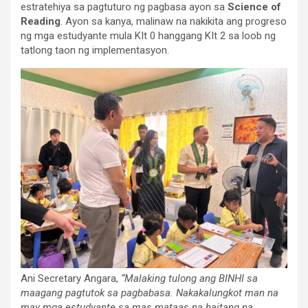
estratehiya sa pagtuturo ng pagbasa ayon sa
Science of
Reading
. Ayon sa kanya, malinaw na nakikita ang progreso
ng mga estudyante mula KIt 0 hanggang KIt 2 sa loob ng
tatlong taon ng implementasyon.
Ani Secretary Angara,
“Malaking tulong ang BINHI sa
maagang pagtutok sa pagbabasa. Nakakalungkot man na
may mga estudyante sa mas mataas na baitang na